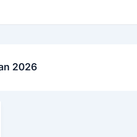
man 2026