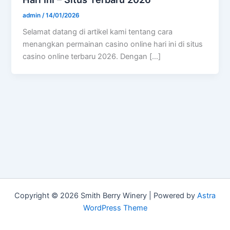
admin
/
14/01/2026
Selamat datang di artikel kami tentang cara
menangkan permainan casino online hari ini di situs
casino online terbaru 2026. Dengan […]
Copyright © 2026 Smith Berry Winery | Powered by
Astra
WordPress Theme