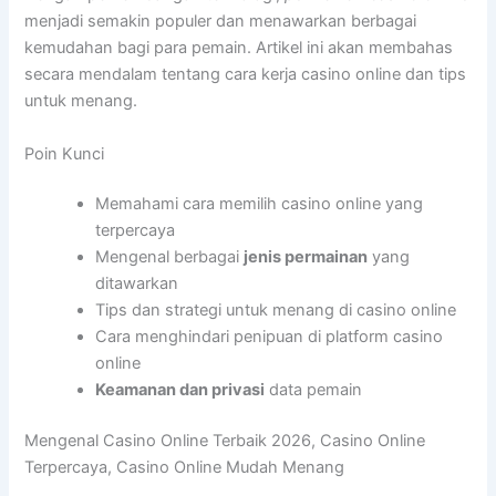
menjadi semakin populer dan menawarkan berbagai
kemudahan bagi para pemain. Artikel ini akan membahas
secara mendalam tentang cara kerja casino online dan tips
untuk menang.
Poin Kunci
Memahami cara memilih casino online yang
terpercaya
Mengenal berbagai
jenis permainan
yang
ditawarkan
Tips dan strategi untuk menang di casino online
Cara menghindari penipuan di platform casino
online
Keamanan dan privasi
data pemain
Mengenal Casino Online Terbaik 2026, Casino Online
Terpercaya, Casino Online Mudah Menang