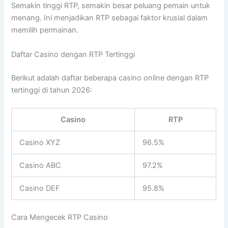
Semakin tinggi RTP, semakin besar peluang pemain untuk
menang. Ini menjadikan RTP sebagai faktor krusial dalam
memilih permainan.
Daftar Casino dengan RTP Tertinggi
Berikut adalah daftar beberapa casino online dengan RTP
tertinggi di tahun 2026:
Casino
RTP
Casino XYZ
96.5%
Casino ABC
97.2%
Casino DEF
95.8%
Cara Mengecek RTP Casino