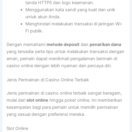
tanda HTTPS dan logo keamanan.
Menggunakan kata sandi yang kuat dan unik
untuk akun Anda.
Menghindari melakukan transaksi di jaringan Wi-
Fi publik.
Dengan memahami
metode deposit
dan
penarikan dana
yang tersedia serta tips untuk melakukan transaksi dengan
aman, pemain dapat menikmati pengalaman bermain di
casino online dengan lebih nyaman dan percaya diri.
Jenis Permainan di Casino Online Terbaik
Jenis permainan di casino online terbaik sangat beragam,
mulai dari
slot online
hingga poker online. Ini memberikan
kesempatan bagi para pemain untuk memilih permainan
yang sesuai dengan preferensi mereka.
Slot Online