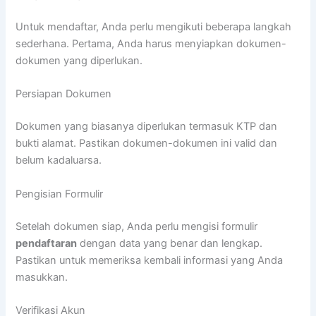
Untuk mendaftar, Anda perlu mengikuti beberapa langkah
sederhana. Pertama, Anda harus menyiapkan dokumen-
dokumen yang diperlukan.
Persiapan Dokumen
Dokumen yang biasanya diperlukan termasuk KTP dan
bukti alamat. Pastikan dokumen-dokumen ini valid dan
belum kadaluarsa.
Pengisian Formulir
Setelah dokumen siap, Anda perlu mengisi formulir
pendaftaran
dengan data yang benar dan lengkap.
Pastikan untuk memeriksa kembali informasi yang Anda
masukkan.
Verifikasi Akun