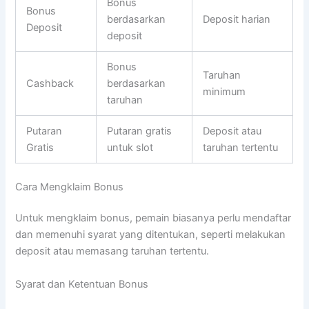
Bonus
Bonus
berdasarkan
Deposit harian
Deposit
deposit
Bonus
Taruhan
Cashback
berdasarkan
minimum
taruhan
Putaran
Putaran gratis
Deposit atau
Gratis
untuk slot
taruhan tertentu
Cara Mengklaim Bonus
Untuk mengklaim bonus, pemain biasanya perlu mendaftar
dan memenuhi syarat yang ditentukan, seperti melakukan
deposit atau memasang taruhan tertentu.
Syarat dan Ketentuan Bonus