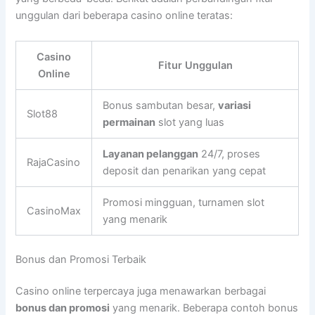
unggulan dari beberapa casino online teratas:
Casino
Fitur Unggulan
Online
Bonus sambutan besar,
variasi
Slot88
permainan
slot yang luas
Layanan pelanggan
24/7, proses
RajaCasino
deposit dan penarikan yang cepat
Promosi mingguan, turnamen slot
CasinoMax
yang menarik
Bonus dan Promosi Terbaik
Casino online terpercaya juga menawarkan berbagai
bonus dan promosi
yang menarik. Beberapa contoh bonus