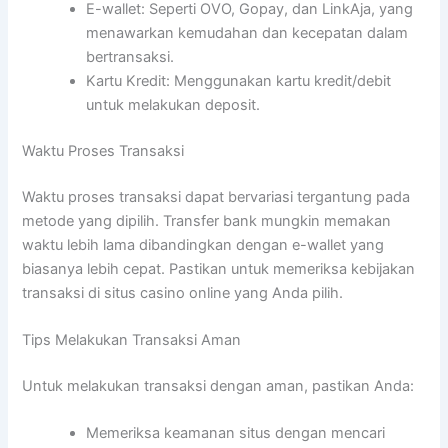
E-wallet: Seperti OVO, Gopay, dan LinkAja, yang
menawarkan kemudahan dan kecepatan dalam
bertransaksi.
Kartu Kredit: Menggunakan kartu kredit/debit
untuk melakukan deposit.
Waktu Proses Transaksi
Waktu proses transaksi dapat bervariasi tergantung pada
metode yang dipilih. Transfer bank mungkin memakan
waktu lebih lama dibandingkan dengan e-wallet yang
biasanya lebih cepat. Pastikan untuk memeriksa kebijakan
transaksi di situs casino online yang Anda pilih.
Tips Melakukan Transaksi Aman
Untuk melakukan transaksi dengan aman, pastikan Anda:
Memeriksa keamanan situs dengan mencari