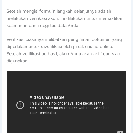
Setelah mengisi formulir, langkah selanjutnya adalah
melakukan verifikasi akun. Ini dilakukan untuk memastikan
keamanan dan integritas data Anda.
Verifikasi biasanya melibatkan pengiriman dokumen yang
diperlukan untuk diverifikasi oleh pihak casino online.
Setelah verifikasi berhasil, akun Anda akan aktif dan siap
digunakan.