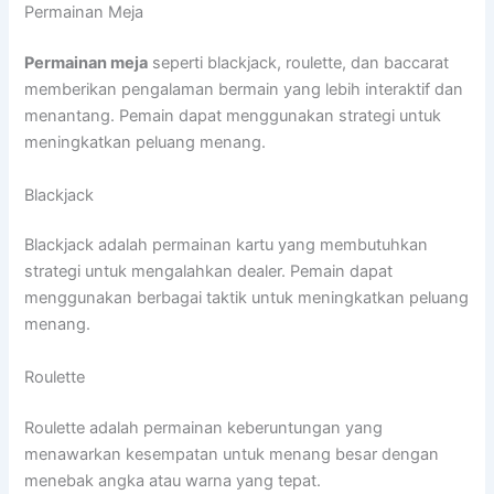
Permainan Meja
Permainan meja
seperti blackjack, roulette, dan baccarat
memberikan pengalaman bermain yang lebih interaktif dan
menantang. Pemain dapat menggunakan strategi untuk
meningkatkan peluang menang.
Blackjack
Blackjack adalah permainan kartu yang membutuhkan
strategi untuk mengalahkan dealer. Pemain dapat
menggunakan berbagai taktik untuk meningkatkan peluang
menang.
Roulette
Roulette adalah permainan keberuntungan yang
menawarkan kesempatan untuk menang besar dengan
menebak angka atau warna yang tepat.