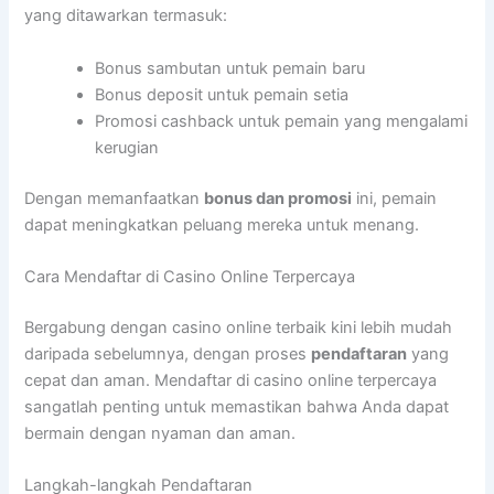
yang ditawarkan termasuk:
Bonus sambutan untuk pemain baru
Bonus deposit untuk pemain setia
Promosi cashback untuk pemain yang mengalami
kerugian
Dengan memanfaatkan
bonus dan promosi
ini, pemain
dapat meningkatkan peluang mereka untuk menang.
Cara Mendaftar di Casino Online Terpercaya
Bergabung dengan casino online terbaik kini lebih mudah
daripada sebelumnya, dengan proses
pendaftaran
yang
cepat dan aman. Mendaftar di casino online terpercaya
sangatlah penting untuk memastikan bahwa Anda dapat
bermain dengan nyaman dan aman.
Langkah-langkah Pendaftaran