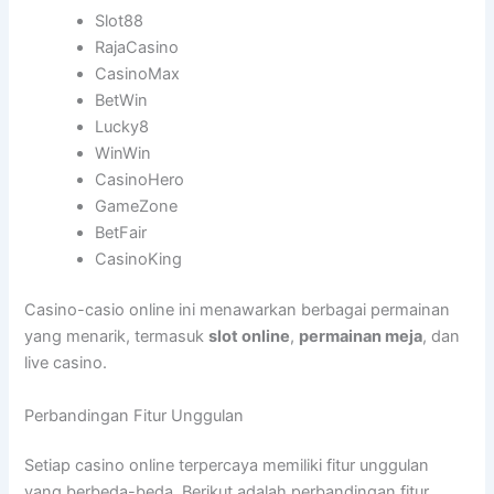
Slot88
RajaCasino
CasinoMax
BetWin
Lucky8
WinWin
CasinoHero
GameZone
BetFair
CasinoKing
Casino-casio online ini menawarkan berbagai permainan
yang menarik, termasuk
slot online
,
permainan meja
, dan
live casino.
Perbandingan Fitur Unggulan
Setiap casino online terpercaya memiliki fitur unggulan
yang berbeda-beda. Berikut adalah perbandingan fitur