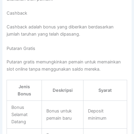
Cashback
Cashback adalah bonus yang diberikan berdasarkan
jumlah taruhan yang telah dipasang.
Putaran Gratis
Putaran gratis memungkinkan pemain untuk memainkan
slot online tanpa menggunakan saldo mereka.
Jenis
Deskripsi
Syarat
Bonus
Bonus
Bonus untuk
Deposit
Selamat
pemain baru
minimum
Datang