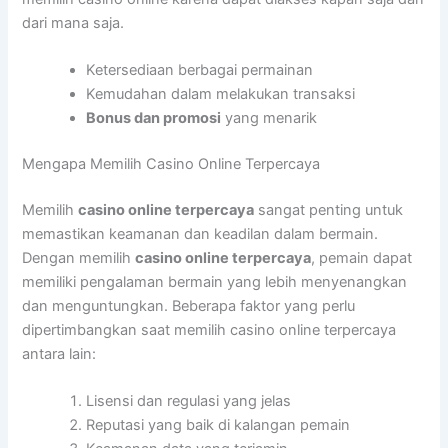
dari mana saja.
Ketersediaan berbagai permainan
Kemudahan dalam melakukan transaksi
Bonus dan promosi
yang menarik
Mengapa Memilih Casino Online Terpercaya
Memilih
casino online terpercaya
sangat penting untuk
memastikan keamanan dan keadilan dalam bermain.
Dengan memilih
casino online terpercaya
, pemain dapat
memiliki pengalaman bermain yang lebih menyenangkan
dan menguntungkan. Beberapa faktor yang perlu
dipertimbangkan saat memilih casino online terpercaya
antara lain:
Lisensi dan regulasi yang jelas
Reputasi yang baik di kalangan pemain