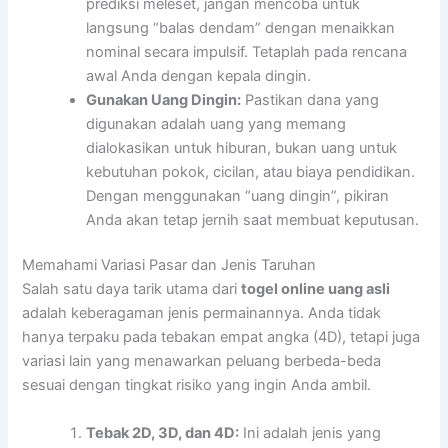
prediksi meleset, jangan mencoba untuk
langsung “balas dendam” dengan menaikkan
nominal secara impulsif. Tetaplah pada rencana
awal Anda dengan kepala dingin.
Gunakan Uang Dingin:
Pastikan dana yang
digunakan adalah uang yang memang
dialokasikan untuk hiburan, bukan uang untuk
kebutuhan pokok, cicilan, atau biaya pendidikan.
Dengan menggunakan “uang dingin”, pikiran
Anda akan tetap jernih saat membuat keputusan.
Memahami Variasi Pasar dan Jenis Taruhan
Salah satu daya tarik utama dari
togel online uang asli
adalah keberagaman jenis permainannya. Anda tidak
hanya terpaku pada tebakan empat angka (4D), tetapi juga
variasi lain yang menawarkan peluang berbeda-beda
sesuai dengan tingkat risiko yang ingin Anda ambil.
Tebak 2D, 3D, dan 4D:
Ini adalah jenis yang