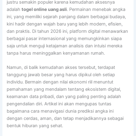
justru semakin populer karena kemudahan aksesnya
adalah
togel online uang asli
. Permainan menebak angka
ini, yang memiliki sejarah panjang dalam berbagai budaya,
kini hadir dengan wajah baru yang lebih modern, efisien,
dan praktis. Di tahun 2026 ini, platform digital menawarkan
berbagai pasar internasional yang memungkinkan siapa
saja untuk menguji ketajaman analisis dan intuisi mereka
tanpa harus meninggalkan kenyamanan rumah.
Namun, di balik kemudahan akses tersebut, terdapat
tanggung jawab besar yang harus dipikul oleh setiap
individu. Bermain dengan nilai ekonomi riil menuntut
pemahaman yang mendalam tentang ekosistem digital,
keamanan data pribadi, dan yang paling penting adalah
pengendalian diri. Artikel ini akan mengupas tuntas
bagaimana cara menavigasi dunia prediksi angka ini
dengan cerdas, aman, dan tetap menjadikannya sebagai
bentuk hiburan yang sehat.